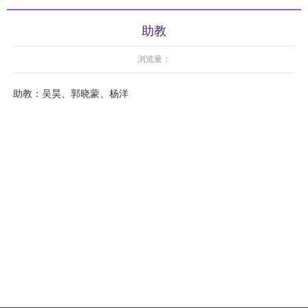
助教
浏览量：
助教：吴昊
、郭晓蒙、杨洋