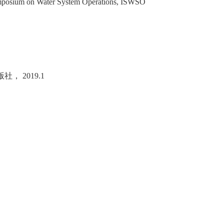
 Symposium on Water System Operations, ISWSO
版社，
2019.1