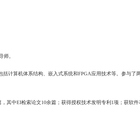
导师。
包括计算机体系结构、嵌入式系统和
FPGA
应用技术等。参与了
篇，其中
EI
检索论文
10
余篇；获得授权技术发明专利
1
项；获软件