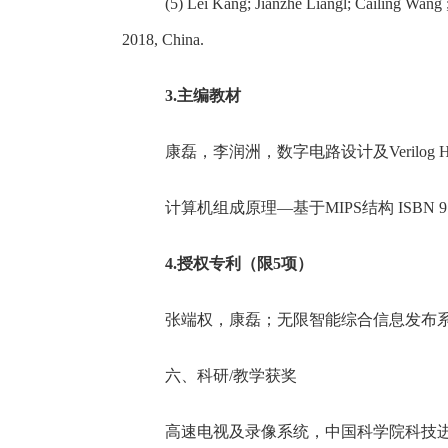
(5) Lei Kang; Jianzhe Liangl; Cailing Wan
2018, China.
3.
主编教材
康磊，李润洲，数字电路设计及
Verilog
计算机组成原理
—
基于
MIPS
结构
ISBN 9
4.
授权专利（限
5
项）
张端权
，康磊；无限智能综合信息发布
六、科研
/
教学获奖
高速电视及录像系统，中国科学院科技