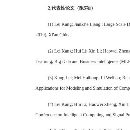
2.
代表性论文（限
5
项）
(1) Lei Kang; JianZhe Liang ; Large Scale 
2019), Xi'an,China.
(2) Lei Kang; Hui Li; Xin Li; Haowei Zhen
Learning, Big Data and Business Intelligence (ML
(3) Kang Lei; Mei Haihong; Li Weihao; Ren
Applications for Modeling and Simulation of Comp
(4) Lei Kang; Hui Li; Haowei Zheng; Xin Li
Conference on Intelligent Computing and Signal Pr