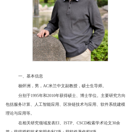
一、基本信息
杨怀洲，男，AC米兰中文副教授，硕士生导师。
分别于
1995
年和
2010
年获得硕士、博士学位。主要研究方向
包括服务计算、人工智能应用、区块链技术与应用、软件系统建模
理论与应用等。
在相关研究领域发表
EI
、
ISTP
、
CSCD
检索学术论文
30
余
篇；获得授权技术发明专利
2
项；获软件著作权
8
项。